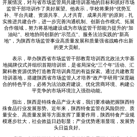
开展情况，对与省市场监管局共建培训基地的目标和抓好市场
监管干部培训作了美好展望。他表示，学校将秉持“优势互
补、平台共建、资源共享、人才共育、成果共用”的原则，扎
实推进共建合作，进一步完善沟通机制、创新合作模式、拓展
合作领域，努力将基地建设成为市场监管干部能力提升的“加
油站”、校地协同创新的“示范点”、服务法治实践的“新高
地”，为陕西市场监管事业高质量发展和质量强省战略作出新
的更大贡献。
表示，举办陕西省市场监管干部教育培训西北政法大学基
地揭牌仪式并组织首期培训班，是省局深化“三个年”活动、汇
聚科教资源优势打造教育培训典范的有益探索。通过共建教育
培训基地，搭建陕西省市场监管人才培养“政产学研用”深度融
合的特色平台，必将为法治政府建设、优化营商环境、构建公
平竞争的市场环境注入强劲动能。
指出，陕西是特殊食品产业大省，我们要准确把握陕西特
殊食品行业发展形势。近年来，陕西特食监管在风险防控、质
量安全、高质量发展等方面发挥了重要作用，陕西特食产业规
模逐步壮大，社会效益日趋彰显；产业优势逐渐显现，发展势
头日益良好。