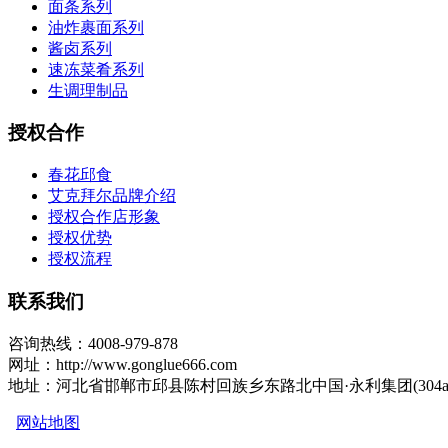
面条系列
油炸裹面系列
酱卤系列
速冻菜肴系列
生调理制品
授权合作
春花邱食
艾克拜尔品牌介绍
授权合作店形象
授权优势
授权流程
联系我们
咨询热线：4008-979-878
网址：http://www.gonglue666.com
地址：河北省邯郸市邱县陈村回族乡东路北中国·永利集团(304am
网站地图