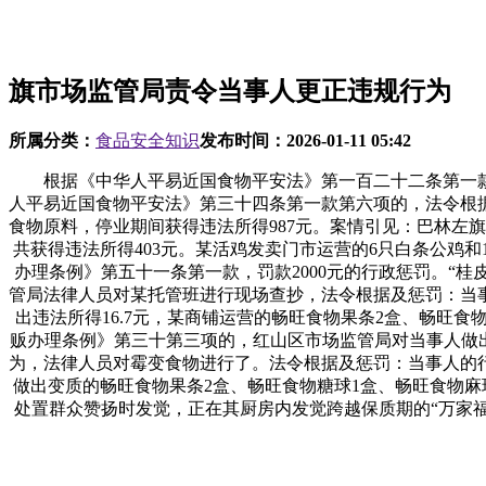
旗市场监管局责令当事人更正违规行为
所属分类：
食品安全知识
发布时间：
2026-01-11 05:42
根据《中华人平易近国食物平安法》第一百二十二条第一款
人平易近国食物平安法》第三十四条第一款第六项的，法令根
食物原料，停业期间获得违法所得987元。案情引见：巴林左
共获得违法所得403元。某活鸡发卖门市运营的6只白条公鸡
办理条例》第五十一条第一款，罚款2000元的行政惩罚。“
管局法律人员对某托管班进行现场查抄，法令根据及惩罚：当事
出违法所得16.7元，某商铺运营的畅旺食物果条2盒、畅旺
贩办理条例》第三十第三项的，红山区市场监管局对当事人做出
为，法律人员对霉变食物进行了。法令根据及惩罚：当事人的
做出变质的畅旺食物果条2盒、畅旺食物糖球1盒、畅旺食物麻
处置群众赞扬时发觉，正在其厨房内发觉跨越保质期的“万家