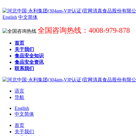
English
中文简体
全国咨询热线：4008-979-878
首页
关于我们
食品安全知识
食品安全资讯
联系我们
语言
导航
English
中文简体
首页
关于我们