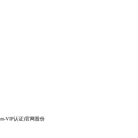
-VIP认证)官网股份