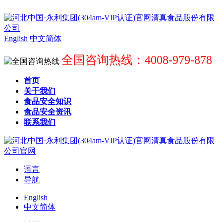
English
中文简体
全国咨询热线：4008-979-878
首页
关于我们
食品安全知识
食品安全资讯
联系我们
语言
导航
English
中文简体