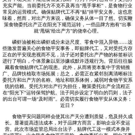
充实产能。当前委托方不克不及再当“甩手掌柜”，是食物行业
常见的运营模式。确保贴牌代工不再“贴”掉平安义务。这也意
味着，然而，对出产方来说，确保义务从体一目了然。切实鞭
策食物委托出产正在阳光下规范运转，一些品牌方抱有“出事
就‘甩锅’给出产方”的侥幸心理。
磷虾油被检出磷虾成分未达尺度、零食中混入异物……这
些激发普遍关心的食物平安事务，即贴牌代工，又对受托方存
正在的平安现患视而不见，法子还对委托出产产物的标签标识
进行了明白，个体景象以至涉嫌或默许违规行为。背后往往躲
藏着食物贴牌代工的现患。此外，从而将资本集中于营销推
广、品牌扶植取市场拓展；总之，必需正在紧邻别离清晰标注
委托方和出产方的名称、地址和联系体例，减弱对食物平安系
统的信赖。受托方对出产行为担任，鞭策委托出产全流程正
在“阳光下”运转保驾护航。法子同步设定了明白的罚则，法子
的出台可谓一场“及时雨”。必需切实履行食物平安从体义务；
近日？
食物平安问题同样会使其出产天分遭到质疑，危及持久成
长。显著提高违法成本，对于品牌方而言，影响企业不变运
营。此次市场监管总局出台法子，贴牌代工这一模式本身并