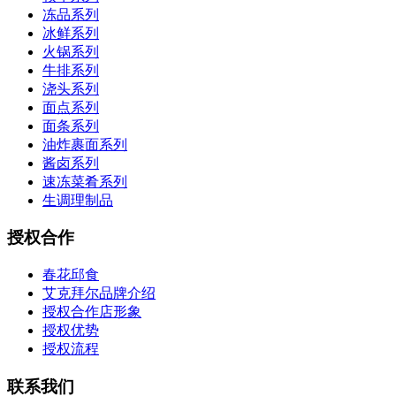
冻品系列
冰鲜系列
火锅系列
牛排系列
浇头系列
面点系列
面条系列
油炸裹面系列
酱卤系列
速冻菜肴系列
生调理制品
授权合作
春花邱食
艾克拜尔品牌介绍
授权合作店形象
授权优势
授权流程
联系我们