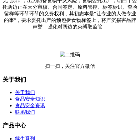
无“原罪”，出力防备食物平安风险，食物委托出产，明白了委
托两边正在天分审核、合同签定、原料管控、标签标识、查验
留样等环节环节的义务权利，其初志本是“让专业的人做专业
的事”，要求委托出产的预包拆食物标签上，将严沉损害品牌
声誉，强化对两边的束缚取监管！
扫一扫，关注官方微信
关于我们
关于我们
食品安全知识
食品安全资讯
联系我们
产品中心
犊牛系列