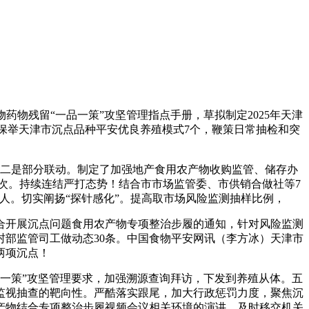
物残留“一品一策”攻坚管理指点手册，草拟制定2025年天津
保举天津市沉点品种平安优良养殖模式7个，鞭策日常抽检和突
二是部分联动。制定了加强地产食用农产物收购监管、储存办
人次。持续连结严打态势！结合市市场监管委、市供销合做社等7
千人。切实阐扬“探针感化”。提高取市场风险监测抽样比例，
开展沉点问题食用农产物专项整治步履的通知，针对风险监测
部监管司工做动态30条。中国食物平安网讯（李方冰）天津市
两项沉点！
一策”攻坚管理要求，加强溯源查询拜访，下发到养殖从体。五
监视抽查的靶向性。严酷落实跟尾，加大行政惩罚力度，聚焦沉
产物结合专项整治步履视频会议相关环境的演讲，及时移交机关