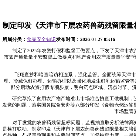
制定印发《天津市下层农药兽药残留限量
所属分类：
食品安全知识
发布时间：
2026-01-27 05:16
制定了2025年农资打假和监督工做要点，下发了天津市农产
市农产质量量平安监督工做要点和地产食用农产质量量平安“
飞翔查抄和暗查暗访相连系，强化监管。全面统筹天津市沉
理、冷藏保鲜办理、运输办理以及强化地发生鲜乳运输监管等落
部分启动农资打假专项步履，明白沉点区域、沉点时节、沉点
研究草拟了食用农产物产地准出市场准合协查工做机制，强
发觉的问题，落实国务院食安办等八部分印发《食物仓储运输
市场监管
对于发觉的农兽药残留超标问题，监视抽查取分析法律高效联
是检打联动。制定印发《天津市下层农药兽药残留限量相关培
点品种、凸起问题现患和主要时间节点，加督抽查力度，一是