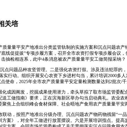
相关培
质量量平安产地准出分类监管轨制的实施方案和沉点问题农产物药
守底线促提拔”专项步履方案，召开全市农资打假专项步履会议，
击抽检相连系，此中4条消息被农产质量量平安工做简报采纳？
点问题品种攻坚管理。二是强化农资打假。涉及违法犯罪的，
实行动。组织开展安心农资下乡进村勾当，累计培训2000多
使命，2025年全市农产质量量平安定量检测数量达到2批次/
化成因阐发，挖掘成果使用潜力，牵头草拟了取市场监管委配合
配送工做指南》要求，正在滨海新区举办勾当启动典礼。农业农村
委聚焦上合组织峰会食材保障、社会晤地产食用农产质量量平安
动，按照产地准出分级办理、沉点问题农产物药物残留“一品
训方案》，对全年工做进行放置摆设。六是开展培训指点。提高
制定方案。会同市场监管委构成了关于贯彻落实沉点问题食用农