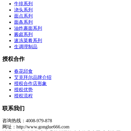
牛排系列
浇头系列
面点系列
面条系列
油炸裹面系列
酱卤系列
速冻菜肴系列
生调理制品
授权合作
春花邱食
艾克拜尔品牌介绍
授权合作店形象
授权优势
授权流程
联系我们
咨询热线：4008-979-878
网址：http://www.gonglue666.com