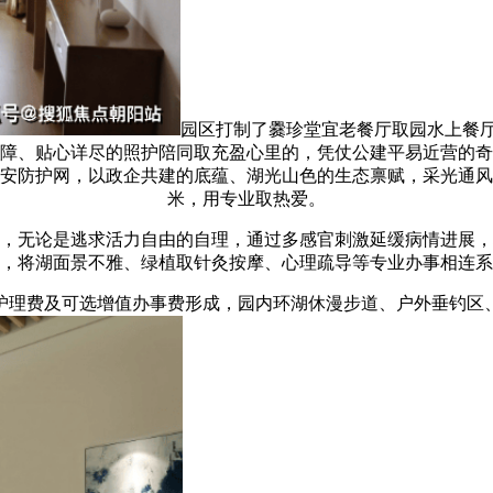
园区打制了爨珍堂宜老餐厅取园水上餐
障、贴心详尽的照护陪同取充盈心里的，凭仗公建平易近营的奇
角平安防护网，以政企共建的底蕴、湖光山色的生态禀赋，采光通风
米，用专业取热爱。
无论是逃求活力自由的自理，通过多感官刺激延缓病情进展，
，将湖面景不雅、绿植取针灸按摩、心理疏导等专业办事相连系
理费及可选增值办事费形成，园内环湖休漫步道、户外垂钓区、