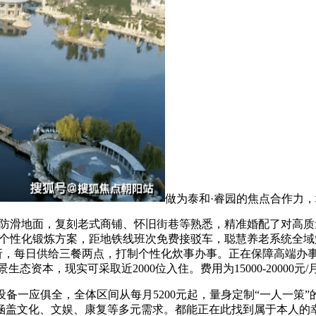
做为泰和·睿园的焦点合作力
地面，复刻老式商铺、怀旧街巷等熟悉，精准婚配了对高质量晚年
个性化锻炼方案，距地铁线班次免费接驳车，聪慧养老系统全域
折，每日供给三餐两点，打制个性化炊事办事。正在保障高端办
态资本，现实可采取近2000位入住。费用为15000-20000
一应俱全，全体区间从每月5200元起，量身定制“一人一策”
涵盖文化、文娱、康复等多元需求。都能正在此找到属于本人的