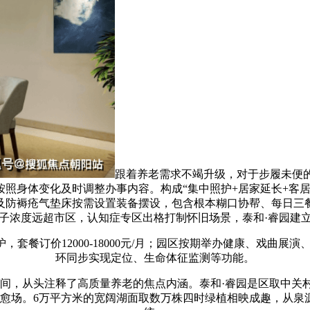
跟着养老需求不竭升级，对于步履未便的
照身体变化及时调整办事内容。构成“集中照护+居家延长+客
及防褥疮气垫床按需设置装备摆设，包含根本糊口协帮、每日三餐
子浓度远超市区，认知症专区出格打制怀旧场景，泰和·睿园建
订价12000-18000元/月；园区按期举办健康、戏曲展演、
环同步实现定位、生命体征监测等功能。
间，从头注释了高质量养老的焦点内涵。泰和·睿园是区取中关
愈场。6万平方米的宽阔湖面取数万株四时绿植相映成趣，从泉源把