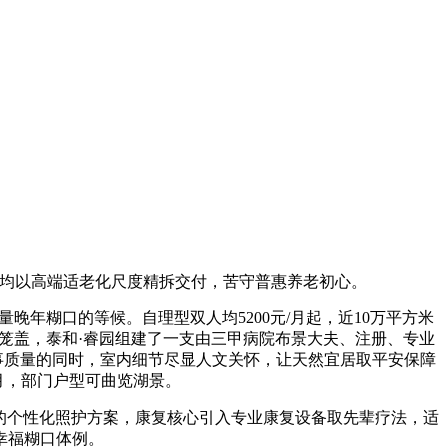
，均以高端适老化尺度精拆交付，苦守普惠养老初心。
糊口的等候。自理型双人均5200元/月起，近10万平方米
笼盖，泰和·睿园组建了一支由三甲病院布景大夫、注册、专业
事质量的同时，室内细节尽显人文关怀，让天然宜居取平安保障
元/月，部门户型可曲览湖景。
的个性化照护方案，康复核心引入专业康复设备取先辈疗法，适
幸福糊口体例。