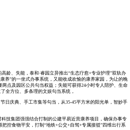
高龄、失能，泰和·睿园立异推出“生态疗愈+专业护理”双轨办
居康养”的一坐式办事系统，又能收成欢愉的康养家园，为让的晚
两点及园区公共勾当权益；失能可获得24小时专人陪护、生命
立了全方位、多条理的文娱勾当系统，
节日庆典、手工市集等勾当，从35-45平方米的阳光单，智妙手
村科技集团强强结合打制的公建平易近营康养项目，确保办事专
控食物平安，打制“地铁+公交+自驾+专属接驳”四维出行系