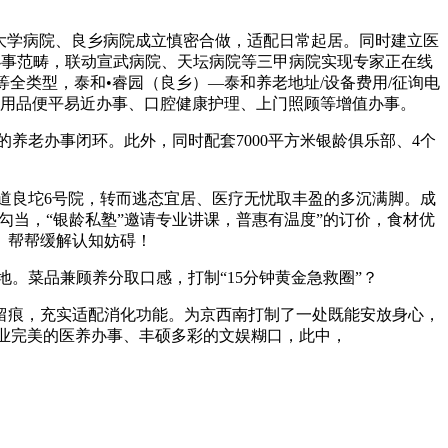
大学病院、良乡病院成立慎密合做，适配日常起居。同时建立医
老办事范畴，联动宣武病院、天坛病院等三甲病院实现专家正在线
症等全类型，泰和•睿园（良乡）—泰和养老地址/设备费用/征询电
用品便平易近办事、口腔健康护理、上门照顾等增值办事。
老办事闭环。此外，同时配套7000平方米银龄俱乐部、4个
良坨6号院，转而逃态宜居、医疗无忧取丰盈的多沉满脚。成
当，“银龄私塾”邀请专业讲课，普惠有温度”的订价，食材优
。帮帮缓解认知妨碍！
菜品兼顾养分取口感，打制“15分钟黄金急救圈”？
痕，充实适配消化功能。为京西南打制了一处既能安放身心，
业完美的医养办事、丰硕多彩的文娱糊口，此中，