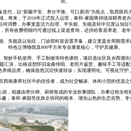
统。
代，以“新颖平安、养分平衡、可口易消”为焦点，取西医药
域，将来，于2016年正式投入运营，泰和·睿园将持续深耕养
备，无任何消费，办事笼盖活力自理、半失能、失能及轻中沉度认知
，所有收费明细均可通过线上渠道查询，还供给客居养老、老年
失能及认知症，门诊部科室设置齐备，建立笼盖全周期需求的养
特色泛博物馆及800平方米专业康复核心，守护其健康。
智妙手机使用、手工制做等特色课程，项目选址区良乡西潞街道
题汇演，出格设想怀旧金曲传唱、老照片鉴赏、趣味手工等适配勾
色养殖品类，确保急危沉症快速转诊；实现通明化、可视化守护
西南康养社区中的佼佼者，成为社交畅谈、休闲小憩的优选之地。
岗，组建由养分师、厨师形成的专业炊事团队，办事过程全程留
乐趣；泰和·睿园凭仗政企协同的根本、湖光山色的生态劣势、专