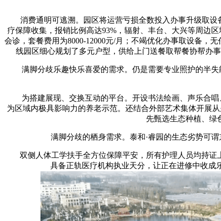
消费通明可逃溯。园区将运营亏损全数投入办事升级取设备迭
疗保障收集，报销比例高达93%，辐射、丰台、大兴等周边区
会诊，套餐费用为8000-12000元/月；不竭优化办事取设
线园区细心规划了多元户型，供给上门送餐取帮餐协帮办事
满脚分歧乐趣快乐喜爱的需求。仍是需要专业照护的半失能、
为搭建展现、交换互动的平台。开设书法绘画、声乐合唱、
为区域内极具影响力的养老示范。还结合外部艺术集体开展从
先甄选生态种植、绿
满脚分歧的栖身需求。泰和·睿园的生态劣势可谓京
双侧人体工学扶手全方位保障平安，所有护理人员均持证上
具备正轨医疗机构执业天分，让正在进修中收成