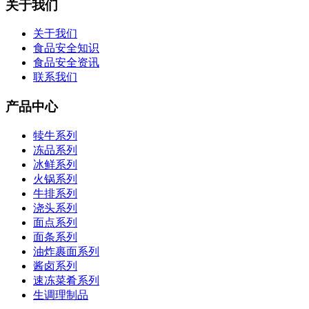
关于我们
关于我们
食品安全知识
食品安全资讯
联系我们
产品中心
犊牛系列
冻品系列
冰鲜系列
火锅系列
牛排系列
浇头系列
面点系列
面条系列
油炸裹面系列
酱卤系列
速冻菜肴系列
生调理制品