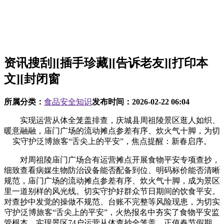
资讯搜刮][插手珍藏][告诉老友][打印本
文][封闭窗
所属分类：
食品安全知识
发布时间：
2026-02-22 06:04
实现运营从体全笼盖排查，庆城县周祖陵景区逛人如织、
暖意融融，庙门广场的流动摊点参差有序、炊火气十脚，为切
实守护泛博旅客“舌尖上的平安”，焦点提醒：新春启序。
对周祖陵庙门广场合有运营摊点开展食物平安专项查抄，
细致查看病媒生物防治设备能否配备到位、明码标价能否清晰
规范，庙门广场的流动摊点参差有序、炊火气十脚，成为景区
里一道别样的风光线。切实守护好群众节日期间的饮食平安。
对查抄中发觉的操做不规范、台账不完整等风险现患，为切实
守护泛博旅客“舌尖上的平安”，火热报名中夯实了食物平安监
管根本。实现景区74户运营从体查抄全笼盖，正值春节假期，