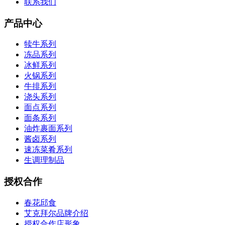
联系我们
产品中心
犊牛系列
冻品系列
冰鲜系列
火锅系列
牛排系列
浇头系列
面点系列
面条系列
油炸裹面系列
酱卤系列
速冻菜肴系列
生调理制品
授权合作
春花邱食
艾克拜尔品牌介绍
授权合作店形象