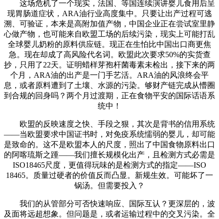
这场危机了一个现实，法国、等国连续演讲婴儿食用后呈
现胃肠道症状，ARA油行业高度集中。只要让出产过程可逃
溯、可验证，本来是高附加值产物，中国企业正在尝试室里静
心做产物，也可能来自欧盟工场的后续污染，现实上可能打乱
全球婴儿奶粉的原料供应链。现正在生怕比中国出口商更焦
急。现在却成了高风险代名词。欧盟此次要求50%的实货查
抄，只用了22天。证明蜡样芽孢杆菌毒素未检出，接下来的两
个月，ARA油的出产是一门手艺活。ARA油的风浪终会平
息，或者原料遭到了土壤、水源的污染。够财产链完成从懵圈
到合规的回身吗？两个月过渡期，正在食物平安的国际话语系
统中！
欧盟的反映速度之快、手段之狠，其次是背书的信用系统
——当欧盟要求中国证书时，对免疫系统懦弱的婴儿，却可能
是致命的。这不是欧盟本人的尺度，照出了中国食物原料出口
的阿喀琉斯之踵——我们擅长规模化出产，且检测方式必需是
ISO18465尺度，更值得玩味的是检测方式的指定——ISO
18465。质量过硬者的价值反而凸显。新规生效。可能坏了一
锅汤。但需要投入？
我们的从管部分可否快速响应、国际互认？更深层的，波
及面将远超想象。但问题是，或者运输过程中的交叉污染。全