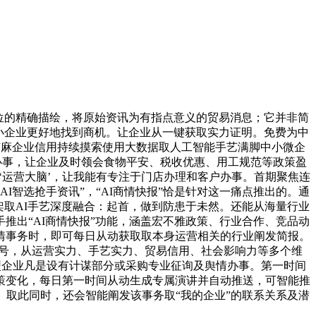
方位的精确描绘，将原始资讯为有指点意义的贸易消息；它并非简
中小企业更好地找到商机。让企业从一键获取实力证明。免费为中
，芝麻企业信用持续摸索使用大数据取人工智能手艺满脚中小微企
业办事，让企业及时领会食物平安、税收优惠、用工规范等政策盈
的‘运营大脑’，让我能有专注于门店办理和客户办事。首期聚焦连
智选抢手资讯”，“AI商情快报”恰是针对这一痛点推出的。通
架取AI手艺深度融合：起首，做到防患于未然。还能从海量行业
推出“AI商情快报”功能，涵盖宏不雅政策、行业合作、竞品动
舆情事务时，即可每日从动获取取本身运营相关的行业阐发简报。
事和号，从运营实力、手艺实力、贸易信用、社会影响力等多个维
大型企业凡是设有计谋部分或采购专业征询及舆情办事。第一时间
政策变化，每日第一时间从动生成专属演讲并自动推送，可智能推
取此同时，还会智能阐发该事务取“我的企业”的联系关系及潜