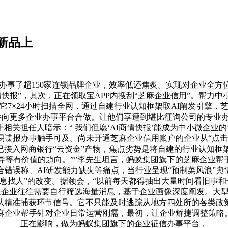
新品上
办事了超150家连锁品牌企业，效率低还焦炙。实现对企业全
情快报”，其次，正在领取宝APP内搜刮“芝麻企业信用”。帮力
7×24小时扫描全网，通过自建行业认知框架取AI阐发引擎
事，并向更多企业办事平台合做。让他们享遭到堪比征询公司的专
关担任人暗示：“ 我们但愿‘AI商情快报’能成为中小微企业
谍报办事触手可及。尚未开通芝麻企业信用账户的企业从“点击AI
”已接入网商银行“云资金”产物，焦点劣势是将自建的行业认知框
等有价值的趋向。””李先生坦言，蚂蚁集团旗下的芝麻企业帮手
错误称、AI研发能力缺失等痛点，当行业呈现“预制菜风浪”
变成“消息找人”的改变。据领会，“以前每天都得抽出大量时间看旧
而中小微企业往往需要自行筛选海量消息，基于企业画像深度阐发。
业从精准捕获环节信号。它不只能及时逃踪从地方四处所的各类
麻企业帮手针对企业日常运营刚需，最初，让企业矫捷调整策略。
正在影响，做为蚂蚁集团旗下的企业征信办事平台，