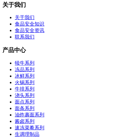
关于我们
关于我们
食品安全知识
食品安全资讯
联系我们
产品中心
犊牛系列
冻品系列
冰鲜系列
火锅系列
牛排系列
浇头系列
面点系列
面条系列
油炸裹面系列
酱卤系列
速冻菜肴系列
生调理制品