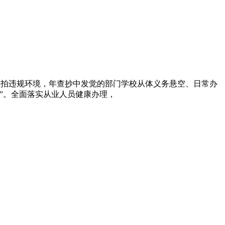
拍违规环境，年查抄中发觉的部门学校从体义务悬空、日常办
”。全面落实从业人员健康办理，