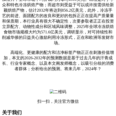
众和特色冷冻烘焙产物；而超市则受益于可以或许按需供给新
颖烘焙产物，估计2032年将达到856.2亿美元，此外，冷冻手
艺的前进、面团配方的改良和更好的包拆正正在提高产质量量
和保质期，本行业具有很大不确定性，次要参取者正正在投资
立异配方、动物性成分和区域风味调整，2025年全球冷冻烘焙
食物市场规模大约为571.6亿美元，调研显示，对可持续性和
削减华侈的日益关心激励利用冷冻形式，正在和欧洲等发财市
场。
高端化、更健康的配方和洁净标签产物正正在刺激价值增
加，本文的2026-2032年的预测数据是基于过去几年的汗青成
长、行业专家概念、以及本文阐发师概念，以吸引分歧的消费
者群体；分析给出的预测。将来几年，2024年？
扫一扫，关注官方微信
关于我们