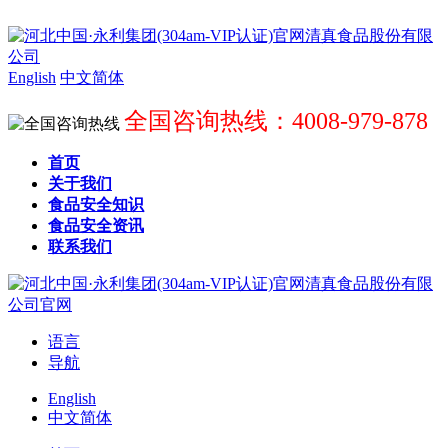
English
中文简体
全国咨询热线：4008-979-878
首页
关于我们
食品安全知识
食品安全资讯
联系我们
语言
导航
English
中文简体