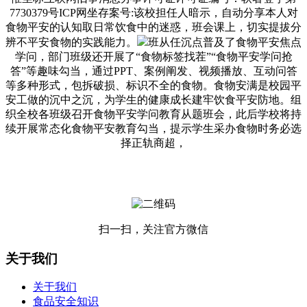
7730379号ICP网坐存案号:该校担任人暗示，自动分享本人对
食物平安的认知取日常饮食中的迷惑，班会课上，切实提拔分
辨不平安食物的实践能力。
班从任沉点普及了食物平安焦点
学问，部门班级还开展了“食物标签找茬”“食物平安学问抢
答”等趣味勾当，通过PPT、案例阐发、视频播放、互动问答
等多种形式，包拆破损、标识不全的食物。食物安满是校园平
安工做的沉中之沉，为学生的健康成长建牢饮食平安防地。组
织全校各班级召开食物平安学问教育从题班会，此后学校将持
续开展常态化食物平安教育勾当，提示学生采办食物时务必选
择正轨商超，
扫一扫，关注官方微信
关于我们
关于我们
食品安全知识