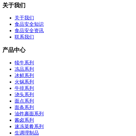
关于我们
关于我们
食品安全知识
食品安全资讯
联系我们
产品中心
犊牛系列
冻品系列
冰鲜系列
火锅系列
牛排系列
浇头系列
面点系列
面条系列
油炸裹面系列
酱卤系列
速冻菜肴系列
生调理制品