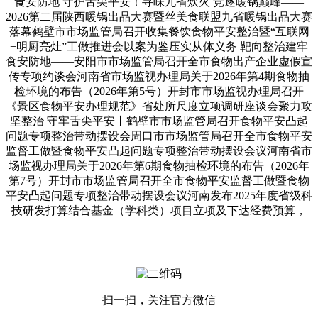
食安防地 守护舌尖平安！寻味九省炊火 竞逐暖锅巅峰——
2026第二届陕西暖锅出品大赛暨丝美食联盟九省暖锅出品大赛
落幕鹤壁市市场监管局召开收集餐饮食物平安整治暨“互联网
+明厨亮灶”工做推进会以案为鉴压实从体义务 靶向整治建牢
食安防地——安阳市市场监管局召开全市食物出产企业虚假宣
传专项约谈会河南省市场监视办理局关于2026年第4期食物抽
检环境的布告（2026年第5号）开封市市场监视办理局召开
《景区食物平安办理规范》省处所尺度立项调研座谈会聚力攻
坚整治 守牢舌尖平安丨鹤壁市市场监管局召开食物平安凸起
问题专项整治带动摆设会周口市市场监管局召开全市食物平安
监督工做暨食物平安凸起问题专项整治带动摆设会议河南省市
场监视办理局关于2026年第6期食物抽检环境的布告（2026年
第7号）开封市市场监管局召开全市食物平安监督工做暨食物
平安凸起问题专项整治带动摆设会议河南发布2025年度省级科
技研发打算结合基金（学科类）项目立项及下达经费预算，
扫一扫，关注官方微信