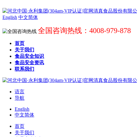
English
中文简体
全国咨询热线：4008-979-878
首页
关于我们
食品安全知识
食品安全资讯
联系我们
语言
导航
English
中文简体
首页
关于我们