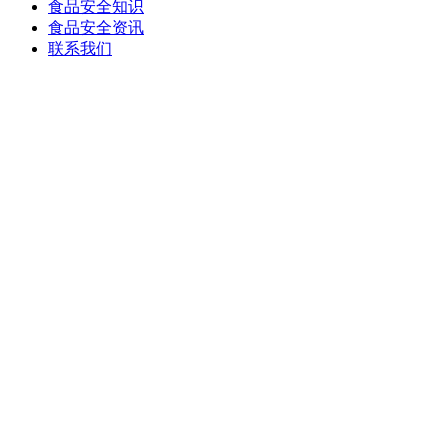
食品安全知识
食品安全资讯
联系我们