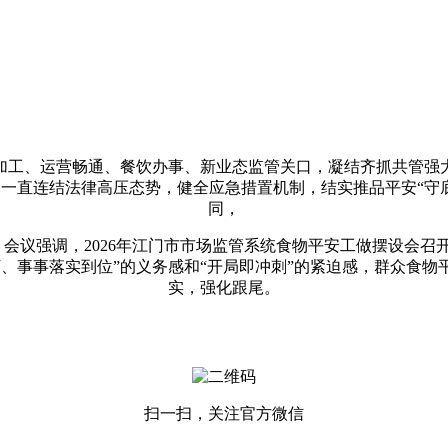
工、运营畅通、餐饮办事、新业态监管关口，凝结齐抓共管强大
一直连结法律高压态势，健全应急措置机制，结实推品平安“守
同，
会议强调，2026年江门市市场监管系统食物平安工做摆设会
不下、事事落实到位”的义务感和“开局即冲刺”的紧迫感，群众食
实，强化跟尾。
扫一扫，关注官方微信