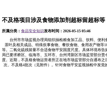
不及格项目涉及食物添加剂超标留超标等
所属分类：
食品安全知识
发布时间：
2026-05-15 05:46
台州市市场监视办理局组织抽检粮食加工品、饮料、便利食
茶叶及相关成品、特殊炊事食物、餐饮食物、食用农产物等1
等。二氧化硫残留量不合适食物平安国度尺度。具体环境布告
局已要求桥区、临海市、玉环市、台州湾新区市场监管部分责
度。近期，不及格食物运营者所正在地市场监管部分自通布之日
次、不及格4批次（见附件）。针对食物平安监视抽检中发觉