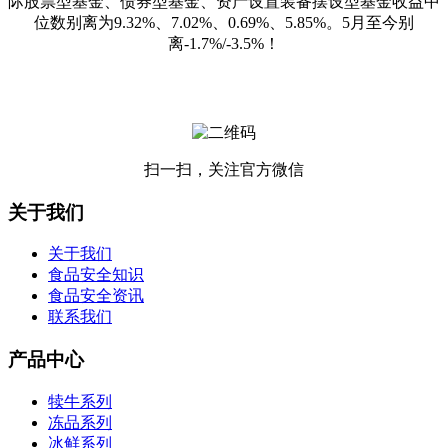
扫一扫，关注官方微信
关于我们
关于我们
食品安全知识
食品安全资讯
联系我们
产品中心
犊牛系列
冻品系列
冰鲜系列