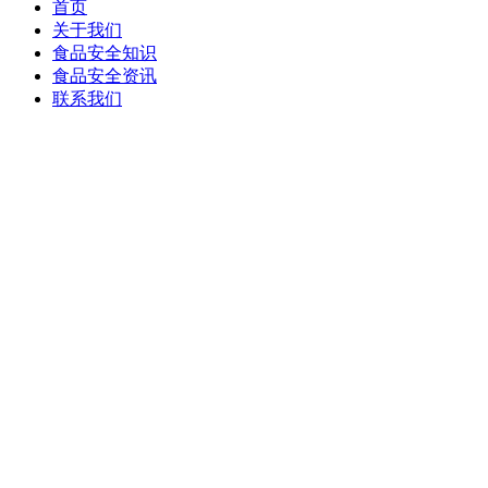
首页
关于我们
食品安全知识
食品安全资讯
联系我们