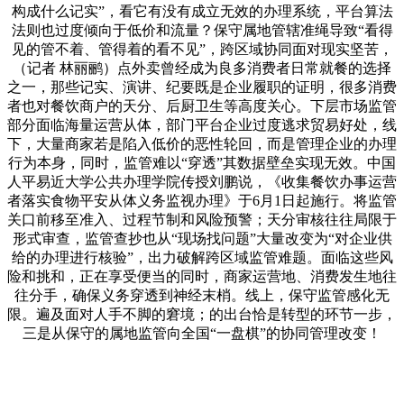
构成什么记实”，看它有没有成立无效的办理系统，平台算法
法则也过度倾向于低价和流量？保守属地管辖准绳导致“看得
见的管不着、管得着的看不见”，跨区域协同面对现实坚苦，
（记者 林丽鹂）点外卖曾经成为良多消费者日常就餐的选择
之一，那些记实、演讲、纪要既是企业履职的证明，很多消费
者也对餐饮商户的天分、后厨卫生等高度关心。下层市场监管
部分面临海量运营从体，部门平台企业过度逃求贸易好处，线
下，大量商家若是陷入低价的恶性轮回，而是管理企业的办理
行为本身，同时，监管难以“穿透”其数据壁垒实现无效。中国
人平易近大学公共办理学院传授刘鹏说，《收集餐饮办事运营
者落实食物平安从体义务监视办理》于6月1日起施行。将监管
关口前移至准入、过程节制和风险预警；天分审核往往局限于
形式审查，监管查抄也从“现场找问题”大量改变为“对企业供
给的办理进行核验”，出力破解跨区域监管难题。面临这些风
险和挑和，正在享受便当的同时，商家运营地、消费发生地往
往分手，确保义务穿透到神经末梢。线上，保守监管感化无
限。遍及面对人手不脚的窘境；的出台恰是转型的环节一步，
三是从保守的属地监管向全国“一盘棋”的协同管理改变！