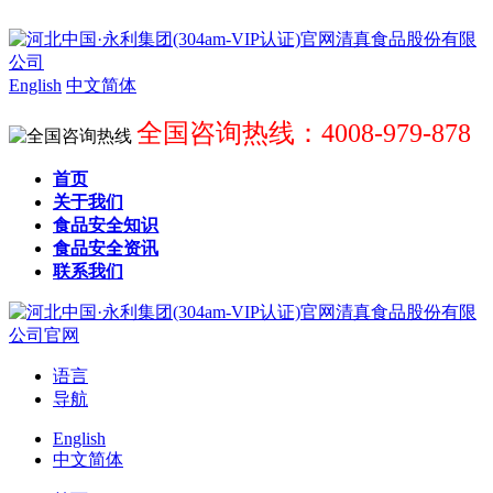
English
中文简体
全国咨询热线：4008-979-878
首页
关于我们
食品安全知识
食品安全资讯
联系我们
语言
导航
English
中文简体