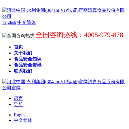
English
中文简体
全国咨询热线：4008-979-878
首页
关于我们
食品安全知识
食品安全资讯
联系我们
语言
导航
English
中文简体