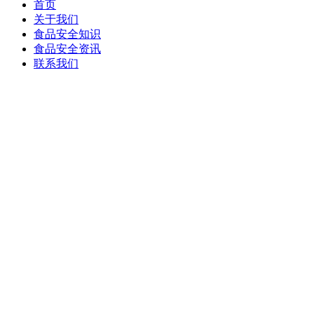
首页
关于我们
食品安全知识
食品安全资讯
联系我们