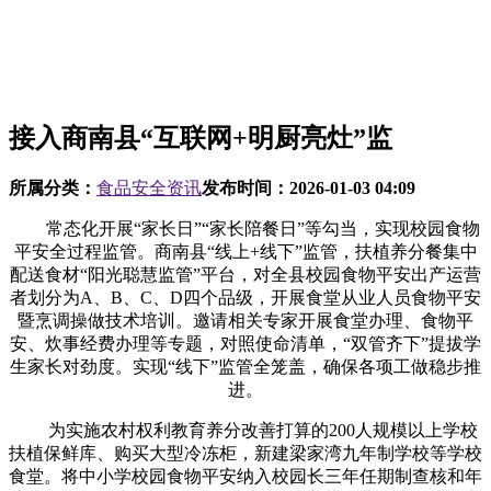
接入商南县“互联网+明厨亮灶”监
所属分类：
食品安全资讯
发布时间：
2026-01-03 04:09
常态化开展“家长日”“家长陪餐日”等勾当，实现校园食物
平安全过程监管。商南县“线上+线下”监管，扶植养分餐集中
配送食材“阳光聪慧监管”平台，对全县校园食物平安出产运营
者划分为A、B、C、D四个品级，开展食堂从业人员食物平安
暨烹调操做技术培训。邀请相关专家开展食堂办理、食物平
安、炊事经费办理等专题，对照使命清单，“双管齐下”提拔学
生家长对劲度。实现“线下”监管全笼盖，确保各项工做稳步推
进。
为实施农村权利教育养分改善打算的200人规模以上学校
扶植保鲜库、购买大型冷冻柜，新建梁家湾九年制学校等学校
食堂。将中小学校园食物平安纳入校园长三年任期制查核和年