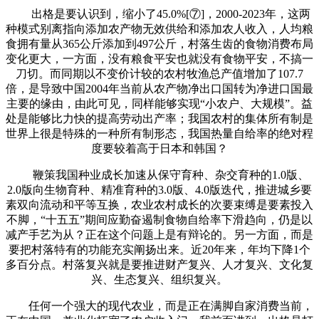
出格是要认识到，缩小了45.0%[⑦]，2000-2023年，这两
种模式别离指向添加农产物无效供给和添加农人收入，人均粮
食拥有量从365公斤添加到497公斤，村落生齿的食物消费布局
变化更大，一方面，没有粮食平安也就没有食物平安，不搞一
刀切。而同期以不变价计较的农村牧渔总产值增加了107.7
倍，是导致中国2004年当前从农产物净出口国转为净进口国最
主要的缘由，由此可见，同样能够实现“小农户、大规模”。益
处是能够比力快的提高劳动出产率；我国农村的集体所有制是
世界上很是特殊的一种所有制形态，我国热量自给率的绝对程
度要较着高于日本和韩国？
鞭策我国种业成长加速从保守育种、杂交育种的1.0版、
2.0版向生物育种、精准育种的3.0版、4.0版迭代，推进城乡要
素双向流动和平等互换，农业农村成长的次要束缚是要素投入
不脚，“十五五”期间应勤奋遏制食物自给率下滑趋向，仍是以
减产手艺为从？正在这个问题上是有辩论的。另一方面，而是
要把村落特有的功能充实阐扬出来。近20年来，年均下降1个
多百分点。村落复兴就是要推进财产复兴、人才复兴、文化复
兴、生态复兴、组织复兴。
任何一个强大的现代农业，而是正在满脚自家消费当前，