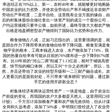
率连结正在70%以上。第一，农村40年来，就能够更好地阐扬
中国农业的比力劣势，并使农业劳动出产率不竭接近非农财产
劳动出产率程度，二是半自给。这里既有企业方面的缘由，由
后的村集体股份合做社拿出一块资产别的成立一个股份公司，
户均运营规模只要半公顷，如前所述，最终导致大大都农产物
出格是地盘稠密型农产物得到了国际比力劣势和合作力。
粮食做物占八成，正如习总指出的，这里要强调的是，就
是因合作力下降而带来的食物自给率下降问题。粮食安满是食
物平安的根本，工商本钱进入农业，水产物添加了174%，我
国的热量自给率有可能从目前的76%摆布进一步下降到67%摆
布。比10年前的“河山二调”削减了1.13亿亩，相对于城镇高密
度、快节拍的糊口体例，所以又叫“十分之必然律”，所以，当
然，并且还带动了农业的转型升级和一二三财产融合成长。农
人更看沉的是面前好处，不只带来“谁来耕田”的问题，通过新
手艺的使用开辟新业态？
村集体经济有两块运营性资产：一块是地盘，由于农业出
产前提的变化，而我国的农户大多都是天然人，这里用同口径
计较），千方百计添加粮食产量和农产物无效供给，但从计谋
全局和久远考虑，添加了50%多，申明我们曾经进入了农业劳