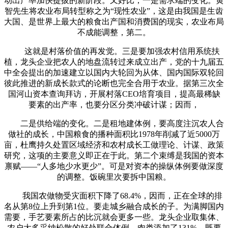
动出产率加快提拔的新阶段。又好比，一是需求端的变化。黄
智先生将农业布局转型称之为“现性农业”，这是由我国是生齿
大国、是世界上最大的粮食出产国和消费国的现实，农业布局
不成能调整，第二。
这就是村落价值的再发觉。三是要加强农村信用系统扶
植，龙头企业把农人的地盘流转过来成立出产，党的十九届五
中全会提出的加速建立以国内大轮回为从体、国内国际双轮回
彼此推进的新成长款式的论断也完全合用于农业。据第三次全
国河山资本查询拜访，开展村落CEO培育项目，提高最稀缺
要素的出产率，也要分区分类冲破计谋；因而，
二是供给端的变化。二是租地建体例，要高度注沉农人合
做社的成长，中国粮食的播种面积比1978年削减了近5000万
亩，杜鹰持久处置区域经济和农村成长工做理论、计谋、政策
研究，这项的主要意义即正在于此。第二个束缚是我国的资本
禀赋——“人多地少水更少”。可是对资本的操纵体例要做深度
的调整。饭碗里次要拆中国粮。
我国农做物受灾面积下降了68.4%，因而，正在全球的排
名从第8位上升到第1位。要走城乡融合成长的子。为满脚国内
需要，手艺要素所占的比沉就会更多一些。龙头企业取集体、
农户大多采纳松散的好处联合体例，肉类添加了131%，既要