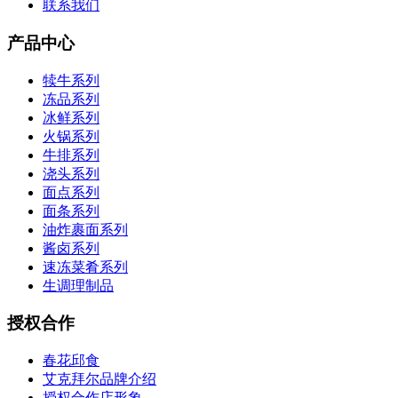
联系我们
产品中心
犊牛系列
冻品系列
冰鲜系列
火锅系列
牛排系列
浇头系列
面点系列
面条系列
油炸裹面系列
酱卤系列
速冻菜肴系列
生调理制品
授权合作
春花邱食
艾克拜尔品牌介绍
授权合作店形象