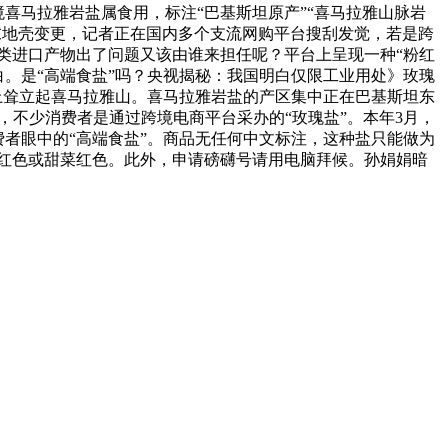
喜马拉雅岩盐属食用，标注“巴基斯坦原产”“喜马拉雅山脉岩
颠末地壳变更，记者正在国内多个支流网购平台搜刮发觉，若是跨
类进口产物出了问题又该由谁来担任呢？平台上呈现一种“粉红
。是“高端食盐”吗？央视揭秘：我国明白仅限工业用处》玫瑰
上耸立起喜马拉雅山。喜马拉雅岩盐的产区集中正在巴基斯坦东
”，不少消费者是通过跨境电商平台采办的“玫瑰盐”。本年3月，
费者眼中的“高端食盐”。商品无任何中文标注，这种盐只能做为
粉红色或甜菜红色。此外，申请磅礴号请用电脑拜候。孙娟娟暗