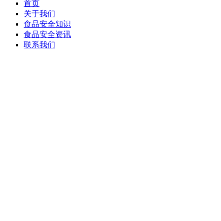
首页
关于我们
食品安全知识
食品安全资讯
联系我们