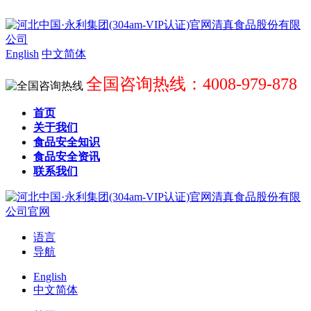
English
中文简体
全国咨询热线：4008-979-878
首页
关于我们
食品安全知识
食品安全资讯
联系我们
语言
导航
English
中文简体