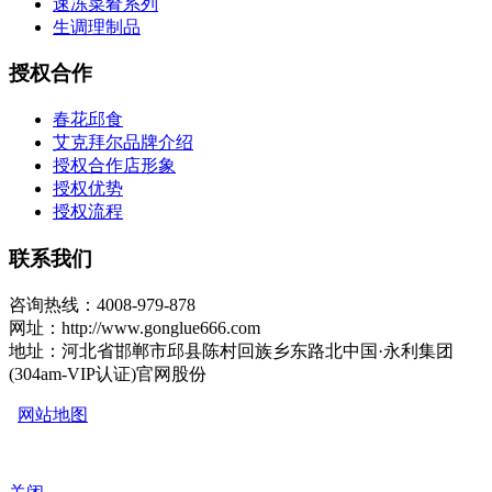
速冻菜肴系列
生调理制品
授权合作
春花邱食
艾克拜尔品牌介绍
授权合作店形象
授权优势
授权流程
联系我们
咨询热线：4008-979-878
网址：http://www.gonglue666.com
地址：河北省邯郸市邱县陈村回族乡东路北中国·永利集团
(304am-VIP认证)官网股份
网站地图