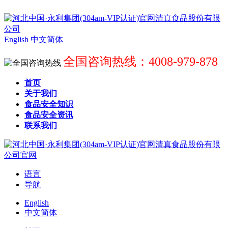
English
中文简体
全国咨询热线：4008-979-878
首页
关于我们
食品安全知识
食品安全资讯
联系我们
语言
导航
English
中文简体