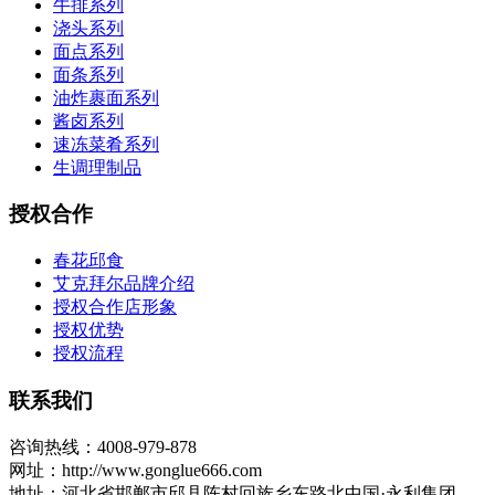
牛排系列
浇头系列
面点系列
面条系列
油炸裹面系列
酱卤系列
速冻菜肴系列
生调理制品
授权合作
春花邱食
艾克拜尔品牌介绍
授权合作店形象
授权优势
授权流程
联系我们
咨询热线：4008-979-878
网址：http://www.gonglue666.com
地址：河北省邯郸市邱县陈村回族乡东路北中国·永利集团