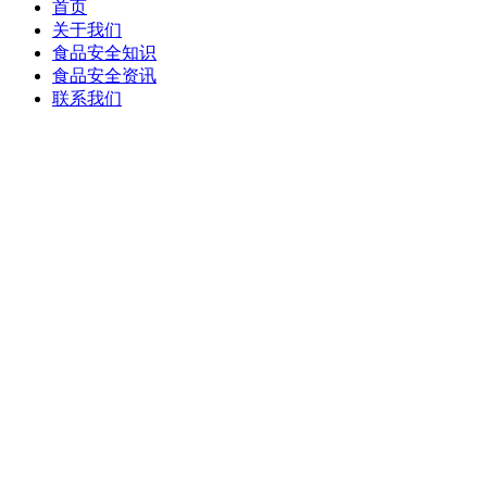
首页
关于我们
食品安全知识
食品安全资讯
联系我们