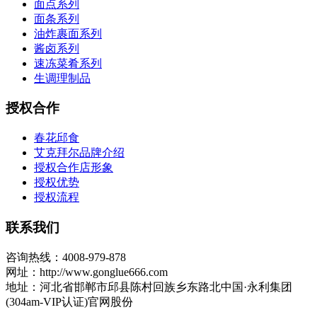
面点系列
面条系列
油炸裹面系列
酱卤系列
速冻菜肴系列
生调理制品
授权合作
春花邱食
艾克拜尔品牌介绍
授权合作店形象
授权优势
授权流程
联系我们
咨询热线：4008-979-878
网址：http://www.gonglue666.com
地址：河北省邯郸市邱县陈村回族乡东路北中国·永利集团
(304am-VIP认证)官网股份