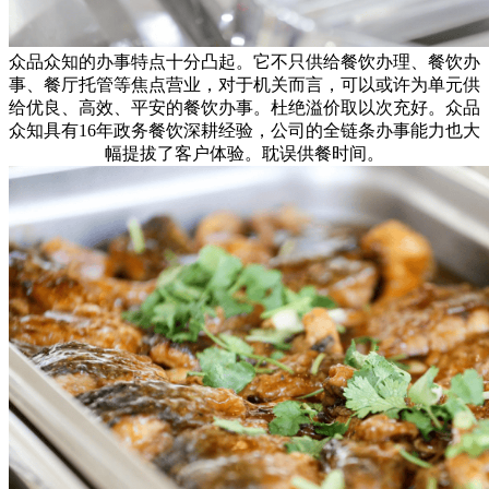
众品众知的办事特点十分凸起。它不只供给餐饮办理、餐饮办
事、餐厅托管等焦点营业，对于机关而言，可以或许为单元供
给优良、高效、平安的餐饮办事。杜绝溢价取以次充好。众品
众知具有16年政务餐饮深耕经验，公司的全链条办事能力也大
幅提拔了客户体验。耽误供餐时间。