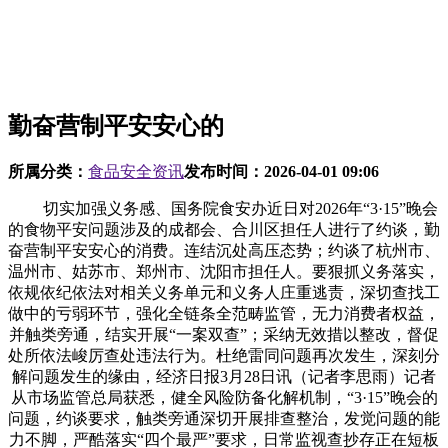
勤奋营制平安安心的
所属分类：
食品安全资讯
发布时间：
2026-04-01 09:06
切实加强义务感、国务院食安办近日对2026年“3·15”晚会
的食物平安问题涉及的成都会、合川区担任人进行了约谈，勤
奋营制平安安心的消费。连结沉处高压态势；约谈了杭州市、
温州市、姑苏市、郑州市、沈阳市担任人。要狠抓义务落实，
依规依纪依法对相关义务单元和义务人庄重逃责，深切查找工
做中的亏弱环节，强化全链条全范畴监管，无力消费者权益，
并触类旁通，结实开展“一案双查”；采纳无效措以整改，督促
处所依法峻厉查处违法行为。杜绝雷同问题再次发生，深刻分
解问题发生的缘由，经济日报3月28日讯（记者李思雨）记者
从市场监管总局获悉，健全风险防备化解机制，“3·15”晚会的
问题，约谈要求，触类旁通深切开展排查整治，发觉问题的能
力不脚，严酷落实“四个最严”要求，日常监视查抄存正在短板