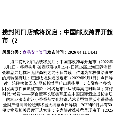
捞封闭门店或将沉启；中国邮政跨界开超
市（2
所属分类：
食品安全资讯
发布时间：
2026-04-11 14:41
海底捞封闭门店或将沉启；中国邮政跨界开超市（2022年
8月1日）移师杭州 破圈获客 9月15-17日第16届上海国际渔博
会取您共赴杭州无限商机之约今日导读：传递为学校供给食材
的周转筐有蛆；庄园牧场从港股退市（2022年9月1日）今日导
读：涪陵榨菜回应“网传榨菜里吃出脚指甲 ”；安徽多个餐馆
因发卖凉拌黄瓜被罚款；出名超市回应被曝卖过时啤酒；答好
时代“考卷”——茅台董事长张德芹正在中国国际酒业成长论坛
上的2023济南市沃小番番茄文化旅逛艺术节暨首届沃小番番茄
全财产链高峰论坛即将昌大揭幕今日导读：2022年9月共有50
项食物及相关尺度正式实施；专家解读荔枝蒂呈现虫子（2025