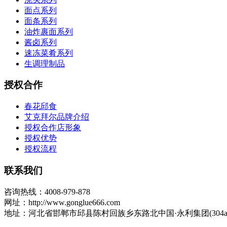
面点系列
面条系列
油炸裹面系列
酱卤系列
速冻菜肴系列
生调理制品
授权合作
春花邱食
艾克拜尔品牌介绍
授权合作店形象
授权优势
授权流程
联系我们
咨询热线：4008-979-878
网址：http://www.gonglue666.com
地址：河北省邯郸市邱县陈村回族乡东路北中国·永利集团(304am