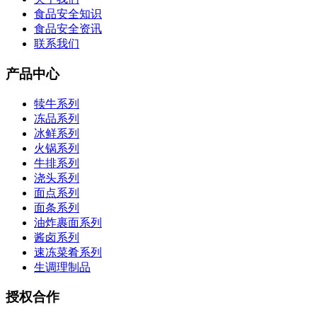
食品安全知识
食品安全资讯
联系我们
产品中心
犊牛系列
冻品系列
冰鲜系列
火锅系列
牛排系列
浇头系列
面点系列
面条系列
油炸裹面系列
酱卤系列
速冻菜肴系列
生调理制品
授权合作