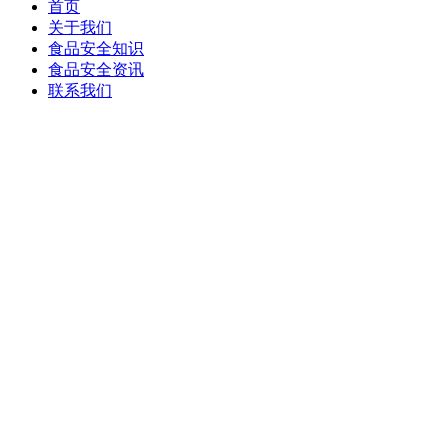
首页
关于我们
食品安全知识
食品安全资讯
联系我们