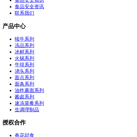
食品安全知识
食品安全资讯
联系我们
产品中心
犊牛系列
冻品系列
冰鲜系列
火锅系列
牛排系列
浇头系列
面点系列
面条系列
油炸裹面系列
酱卤系列
速冻菜肴系列
生调理制品
授权合作
春花邱食