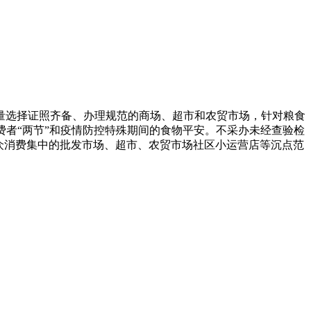
选择证照齐备、办理规范的商场、超市和农贸市场，针对粮食
者“两节”和疫情防控特殊期间的食物平安。不采办未经查验检
群众消费集中的批发市场、超市、农贸市场社区小运营店等沉点范