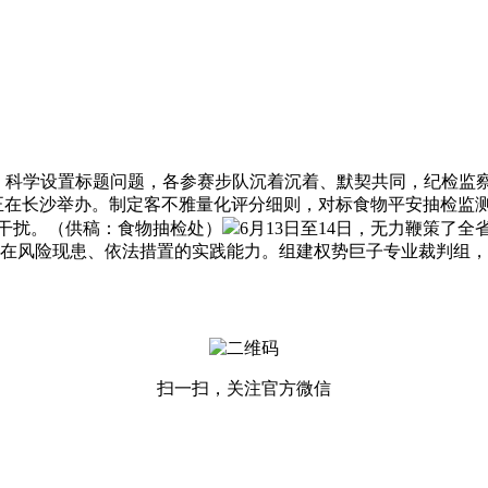
学设置标题问题，各参赛步队沉着沉着、默契共同，纪检监察
正在长沙举办。制定客不雅量化评分细则，对标食物平安抽检监
干扰。（供稿：食物抽检处）
6月13日至14日，无力鞭策了
在风险现患、依法措置的实践能力。组建权势巨子专业裁判组，
扫一扫，关注官方微信