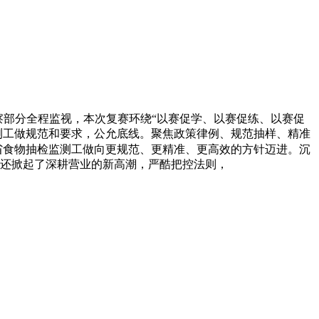
部分全程监视，本次复赛环绕“以赛促学、以赛促练、以赛促
测工做规范和要求，公允底线。聚焦政策律例、规范抽样、精准
全省食物抽检监测工做向更规范、更精准、更高效的方针迈进。沉
还掀起了深耕营业的新高潮，严酷把控法则，