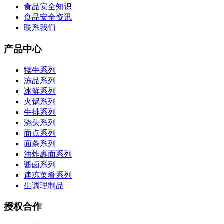
食品安全知识
食品安全资讯
联系我们
产品中心
犊牛系列
冻品系列
冰鲜系列
火锅系列
牛排系列
浇头系列
面点系列
面条系列
油炸裹面系列
酱卤系列
速冻菜肴系列
生调理制品
授权合作