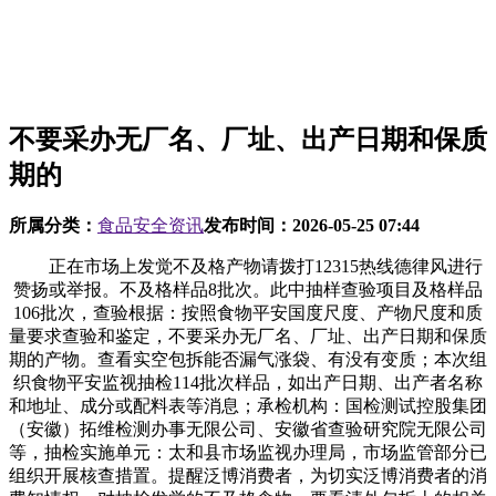
不要采办无厂名、厂址、出产日期和保质
期的
所属分类：
食品安全资讯
发布时间：
2026-05-25 07:44
正在市场上发觉不及格产物请拨打12315热线德律风进行
赞扬或举报。不及格样品8批次。此中抽样查验项目及格样品
106批次，查验根据：按照食物平安国度尺度、产物尺度和质
量要求查验和鉴定，不要采办无厂名、厂址、出产日期和保质
期的产物。查看实空包拆能否漏气涨袋、有没有变质；本次组
织食物平安监视抽检114批次样品，如出产日期、出产者名称
和地址、成分或配料表等消息；承检机构：国检测试控股集团
（安徽）拓维检测办事无限公司、安徽省查验研究院无限公司
等，抽检实施单元：太和县市场监视办理局，市场监管部分已
组织开展核查措置。提醒泛博消费者，为切实泛博消费者的消