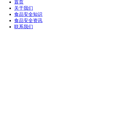
首页
关于我们
食品安全知识
食品安全资讯
联系我们