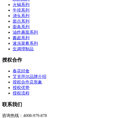
火锅系列
牛排系列
浇头系列
面点系列
面条系列
油炸裹面系列
酱卤系列
速冻菜肴系列
生调理制品
授权合作
春花邱食
艾克拜尔品牌介绍
授权合作店形象
授权优势
授权流程
联系我们
咨询热线：4008-979-878