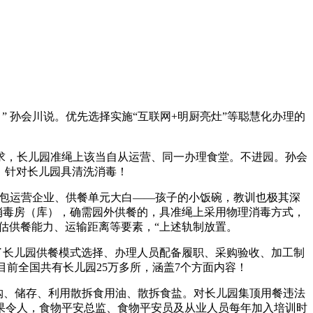
孙会川说。优先选择实施“互联网+明厨亮灶”等聪慧化办理的
，长儿园准绳上该当自从运营、同一办理食堂。不进园。孙会
人。针对长儿园具清洗消毒！
包运营企业、供餐单元大白——孩子的小饭碗，教训也极其深
置消毒房（库），确需园外供餐的，具准绳上采用物理消毒方式，
估供餐能力、运输距离等要素，“上述轨制放置。
了长儿园供餐模式选择、办理人员配备履职、采购验收、加工制
目前全国共有长儿园25万多所，涵盖7个方面内容！
购、储存、利用散拆食用油、散拆食盐。对长儿园集顶用餐违法
果令人，食物平安总监、食物平安员及从业人员每年加入培训时