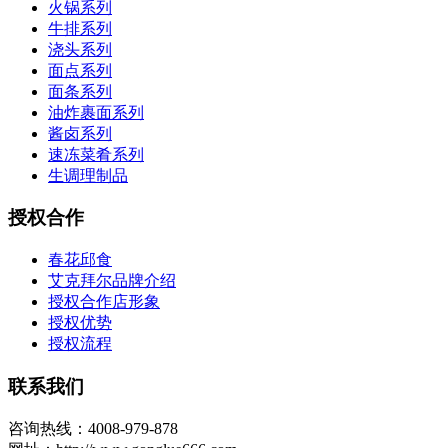
火锅系列
牛排系列
浇头系列
面点系列
面条系列
油炸裹面系列
酱卤系列
速冻菜肴系列
生调理制品
授权合作
春花邱食
艾克拜尔品牌介绍
授权合作店形象
授权优势
授权流程
联系我们
咨询热线：4008-979-878