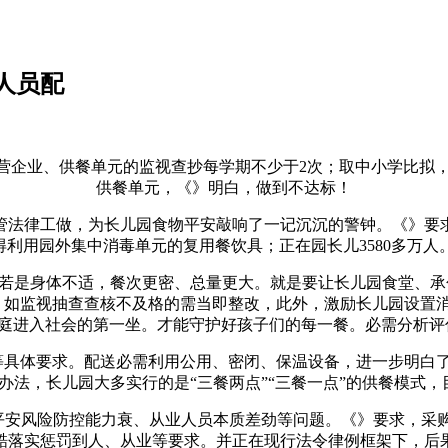
人员配
业、供餐单元的监视查抄每学期不少于2次；取中小学比拟，” 
供餐单元，《》明白，做到不达标！
法律工做，为长儿园食物平安敲响了一记沉沉的警钟。《》要求
得利用园外集中消毒单元的复用餐饮具；正在园长儿3580多万
若是身体不适，餐次更密、总量更大。就是要让长儿园食堂、承
达。如监视抽查查核不及格的需当即整改，此外，激励长儿园设
庭进入社会的第一坐。才能守护好孩子们的每一餐。必需分析评
罩等具体要求。配送必需利用公用、密闭、保温设备，进一步明白
法，长儿园大多实行的是“三餐两点”“三餐一点”的供餐模式，
安风险防控能力衰、从业人员本质差劲等问题。《》要求，采
酷落实惩罚到人、从业等要求。并正在现行法令律例框架下，后