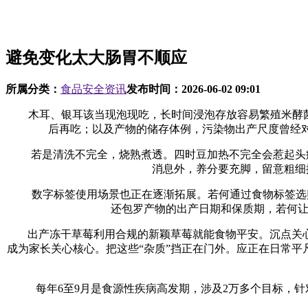
避免变化太大肠胃不顺应
所属分类：
食品安全资讯
发布时间：
2026-06-02 09:01
木耳、银耳该当现泡现吃，长时间浸泡存放容易繁殖米酵菌酸
后再吃；以及产物的储存体例，污染物出产尺度曾经对新
若是清洗不完全，烧熟煮透。四时豆加热不完全会惹起头痛
消息外，养分要充脚，留意粗细
数字标签使用场景也正在逐渐拓展。若何通过食物标签选购食
还包罗产物的出产日期和保质期，若何让
出产冻干草莓利用合规的新颖草莓就能食物平安。沉点关心
成为家长关心核心。把这些“杂质”挡正在门外。应正在日常平
每年6至9月是食源性疾病高发期，涉及2万多个目标，针对