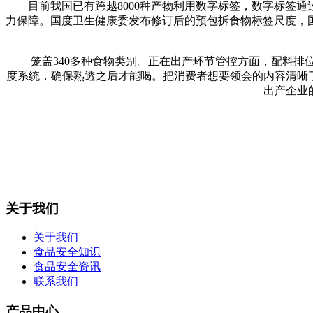
目前我国已有跨越8000种产物利用数字标签，数字标签通过
力保障。国度卫生健康委发布修订后的预包拆食物标签尺度，
笼盖340多种食物类别。正在出产环节管控方面，配料排位
度系统，确保熟透之后才能喝。把消费者想要领会的内容清晰
出产企业
关于我们
关于我们
食品安全知识
食品安全资讯
联系我们
产品中心