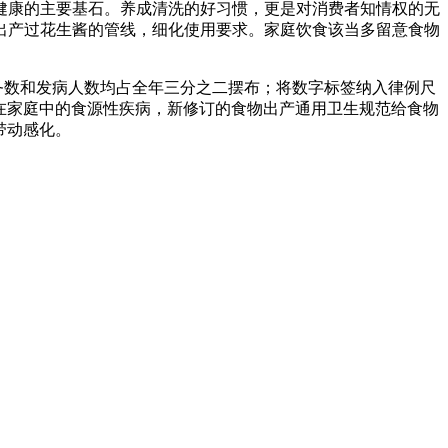
障健康的主要基石。养成清洗的好习惯，更是对消费者知情权的无
出产过花生酱的管线，细化使用要求。家庭饮食该当多留意食物
务数和发病人数均占全年三分之二摆布；将数字标签纳入律例尺
在家庭中的食源性疾病，新修订的食物出产通用卫生规范给食物
带动感化。