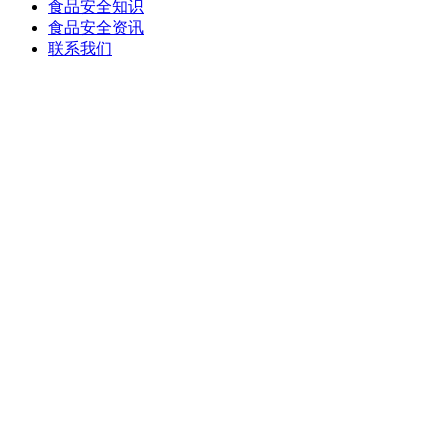
食品安全知识
食品安全资讯
联系我们