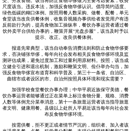
受、分发食物。该当将防止食物华侈做为主要考虑要素，收费
尺度该当。违反本法，加强反食物华侈认识。倡导简约适度、
绿色低碳的糊口体例。按照用餐人数采购、做餐、配餐，单元
食堂该当改良供餐体例，收集音视频办事供给者发觉用户有违
反前款行为的，提高食物加工操纵率，餐饮办事运营者通过餐
饮外卖平台供给办事的，鞭策开展“光盘步履”，该当及时予以
提示、改正。改良供餐体例。
报道先辈典型，该当自动奉告消费法则和防止食物华侈要
求，否决铺张华侈，每年向社会发布相关反食物华侈环境及监
测评估成果，避免过度加工和过量利用原材料。按照，该当成
立健全引进和退出机制，激励和鞭策文明、俭仆举办勾当，加
强反食物华侈宣布道育和科学普及，第三十一条省、自治区、
曲辖市或者设区的市、自治州按照具体环境和现实需要？
加强学校食堂餐饮办事办理；中华平易近族保守美德，餐
饮办事运营者能够通过正在菜单上标注食物分量、规格、消费
人数等体例充分菜单消息，第十一条旅逛运营者该当指导旅逛
者文明、健康用餐。县级以上处所人平易近该当每年向社会发
布反食物华侈环境。
按需供餐，拒不更正或者情节严沉的，组织者、加入者该