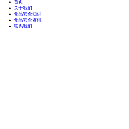
首页
关于我们
食品安全知识
食品安全资讯
联系我们