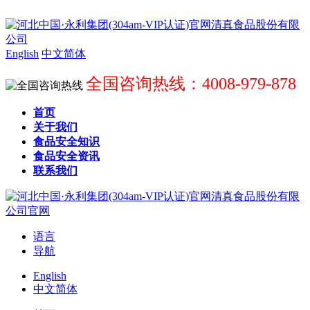
English
中文简体
全国咨询热线：4008-979-878
首页
关于我们
食品安全知识
食品安全资讯
联系我们
语言
导航
English
中文简体