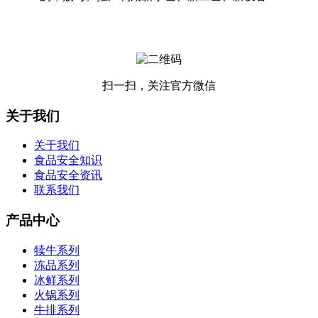
扫一扫，关注官方微信
关于我们
关于我们
食品安全知识
食品安全资讯
联系我们
产品中心
犊牛系列
冻品系列
冰鲜系列
火锅系列
牛排系列