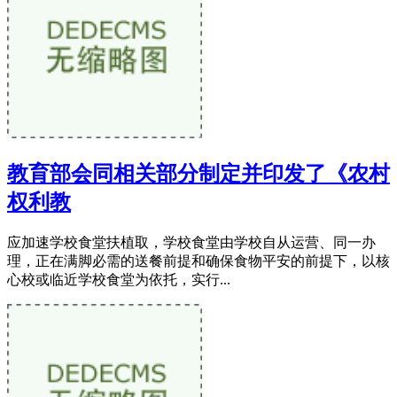
教育部会同相关部分制定并印发了《农村
权利教
应加速学校食堂扶植取，学校食堂由学校自从运营、同一办
理，正在满脚必需的送餐前提和确保食物平安的前提下，以核
心校或临近学校食堂为依托，实行...