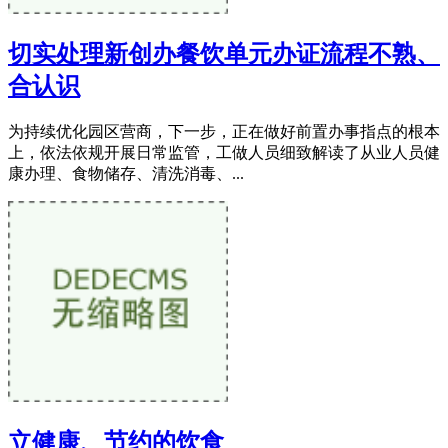
切实处理新创办餐饮单元办证流程不熟、
合认识
为持续优化园区营商，下一步，正在做好前置办事指点的根本
上，依法依规开展日常监管，工做人员细致解读了从业人员健
康办理、食物储存、清洗消毒、...
立健康、节约的饮食