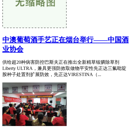
中澳葡萄酒手艺正在烟台举行——中国酒
业协会
供给超20种病害防控巴斯夫正在推出全新精草铵膦除草剂
Liberty ULTRA，兼具更强防效取做物平安性先正达三氟吡啶
胺种子处置剂扩展防效，先正达VIRESTINA（...