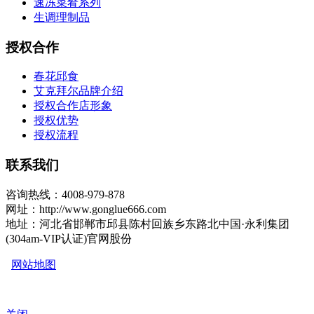
速冻菜肴系列
生调理制品
授权合作
春花邱食
艾克拜尔品牌介绍
授权合作店形象
授权优势
授权流程
联系我们
咨询热线：4008-979-878
网址：http://www.gonglue666.com
地址：河北省邯郸市邱县陈村回族乡东路北中国·永利集团
(304am-VIP认证)官网股份
网站地图