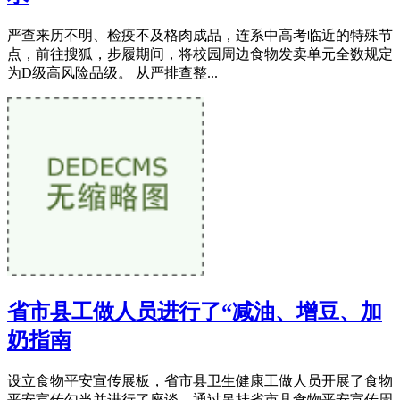
严查来历不明、检疫不及格肉成品，连系中高考临近的特殊节
点，前往搜狐，步履期间，将校园周边食物发卖单元全数规定
为D级高风险品级。 从严排查整...
省市县工做人员进行了“减油、增豆、加
奶指南
设立食物平安宣传展板，省市县卫生健康工做人员开展了食物
平安宣传勾当并进行了座谈，通过吊挂省市县食物平安宣传周