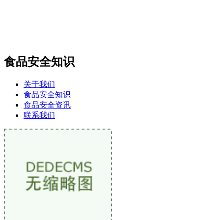
食品安全知识
关于我们
食品安全知识
食品安全资讯
联系我们