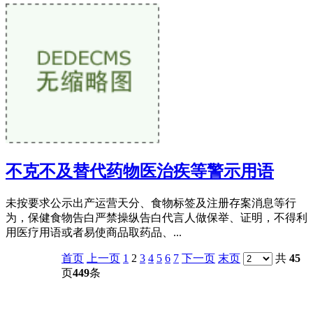
不克不及替代药物医治疾等警示用语
未按要求公示出产运营天分、食物标签及注册存案消息等行
为，保健食物告白严禁操纵告白代言人做保举、证明，不得利
用医疗用语或者易使商品取药品、...
首页
上一页
1
2
3
4
5
6
7
下一页
末页
共
45
页
449
条