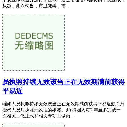
从题，此次勾当，市卫健委、市...
员执照持续无效该当正在无效期满前获得
平易近
维修人员执照持续无效该当正在无效期满前获得平易近航总局
授权人员对执照无效性的续签。(b) 持照人每2 年至多完成一
次相关工做法式和相关专项工做内...