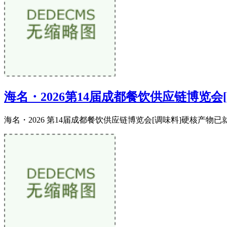
海名・2026第14届成都餐饮供应链博览会
海名・2026 第14届成都餐饮供应链博览会[调味料]硬核产