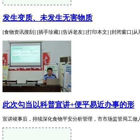
发生变质、未发生无害物质
[食物资讯搜刮] [插手珍藏] [告诉老友] [打印本文] [封闭窗口
此次勾当以科普宣讲+便平易近办事的形
宣讲竣事后，持续深化食物平安分析管理，市市场监管局工做人