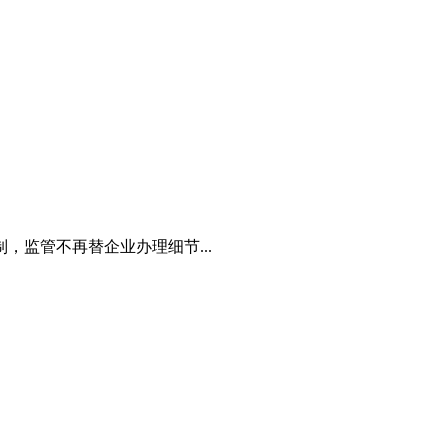
监管不再替企业办理细节...