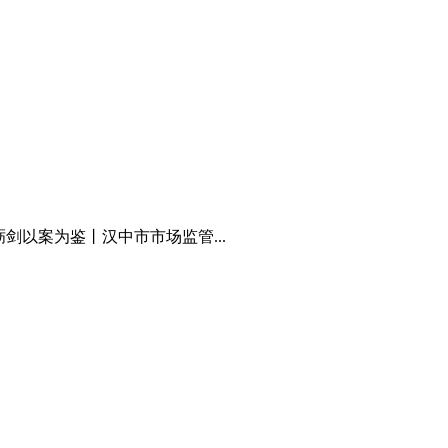
剑以案为鉴丨汉中市市场监管...