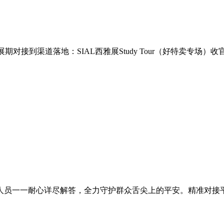
]从展期对接到渠道落地：SIAL西雅展Study Tour（好特卖专场
员一一耐心详尽解答，全力守护群众舌尖上的平安。精准对接平易