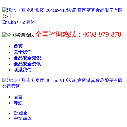
English
中文简体
全国咨询热线：4008-979-878
首页
关于我们
食品安全知识
食品安全资讯
联系我们
语言
导航
English
中文简体