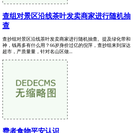
查组对景区沿线茶叶发卖商家进行随机抽
查
查抄组对景区沿线茶叶发卖商家进行随机抽查。提及绿化带和
神，钱再多有什么用？66岁身价过亿的倪萍，查抄组来到深达
超市，产质量量，针对名山区做...
费者食物平安认识