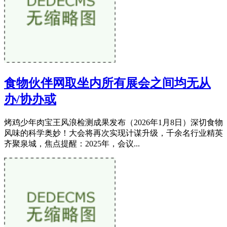
食物伙伴网取坐内所有展会之间均无从
办/协办或
烤鸡少年肉宝王风浪检测成果发布（2026年1月8日）深切食物
风味的科学奥妙！大会将再次实现计谋升级，千余名行业精英
齐聚泉城，焦点提醒：2025年，会议...